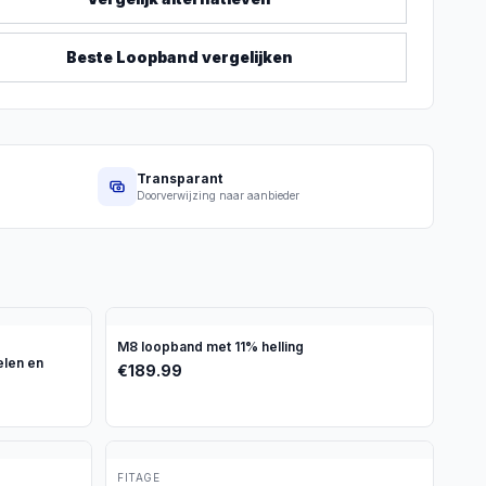
Beste
Loopband
vergelijken
Transparant
Doorverwijzing naar aanbieder
M8 loopband met 11% helling
len en
€
189.99
FITAGE