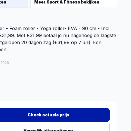
ken
Meer
Sport & Fitness
bekijken
r - Foam roller - Yoga roller- EVA - 90 cm - Incl.
 €31,99. Met €31,99 betaal je nu nagenoeg de laagste
afgelopen 20 dagen zag (€31,99 op 7 juli). Een
pen.
 2026
Check actuele prijs
Vergelijk alternatieven