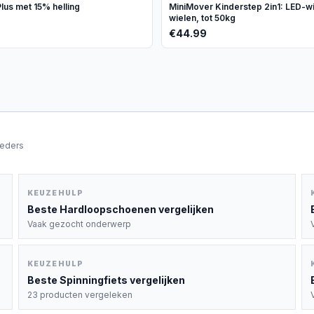
lus met 15% helling
MiniMover Kinderstep 2in1: LED-wi
wielen, tot 50kg
€
44.99
ieders
KEUZEHULP
Beste
Hardloopschoenen
vergelijken
Vaak gezocht onderwerp
KEUZEHULP
Beste
Spinningfiets
vergelijken
23 producten vergeleken