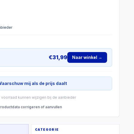
anbieder
€
31,99
Naar winkel →
aarschuw mij als de prijs daalt
n voorraad kunnen wijzigen bij de aanbieder
roductdata corrigeren of aanvullen
CATEGORIE