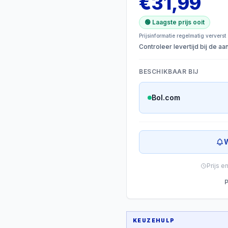
€
31,99
🟢 Laagste prijs ooit
Prijsinformatie regelmatig ververst
Controleer levertijd bij de a
BESCHIKBAAR BIJ
Bol.com
W
Prijs e
P
KEUZEHULP