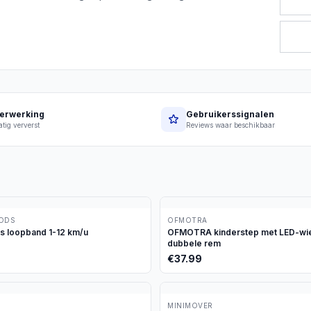
erwerking
Gebruikerssignalen
tig ververst
Reviews waar beschikbaar
OODS
OFMOTRA
ds loopband 1-12 km/u
OFMOTRA kinderstep met LED-wie
dubbele rem
€
37.99
MINIMOVER