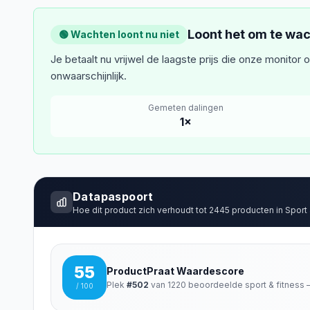
Loont het om te wa
🟢 Wachten loont nu niet
Je betaalt nu vrijwel de laagste prijs die onze monitor 
onwaarschijnlijk.
Gemeten dalingen
1
×
Datapaspoort
Hoe dit product zich verhoudt tot
2445
producten in
Sport 
55
ProductPraat Waardescore
Plek
#
502
van
1220
beoordeelde
sport & fitness
—
/ 100