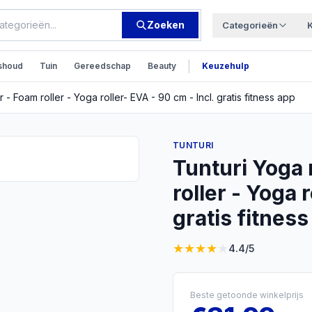
Zoeken
Categorieën
|
shoud
Tuin
Gereedschap
Beauty
Keuzehulp
- Foam roller - Yoga roller- EVA - 90 cm - Incl. gratis fitness app
TUNTURI
Tunturi Yoga 
roller - Yoga 
gratis fitness
★
★
★
★
★
4.4
/5
Beste getoonde winkelprijs