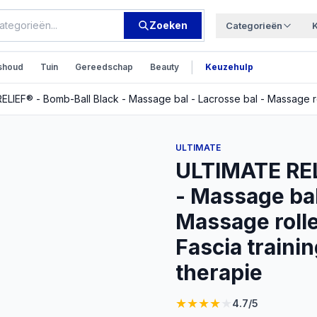
Zoeken
Categorieën
|
shoud
Tuin
Gereedschap
Beauty
Keuzehulp
ULTIMATE
ULTIMATE REL
- Massage bal
Massage roll
Fascia traini
therapie
★
★
★
★
★
4.7
/5