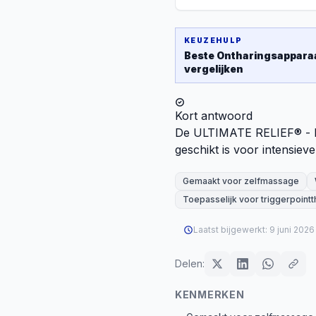
KEUZEHULP
Beste
Ontharingsappara
vergelijken
Kort antwoord
De ULTIMATE RELIEF® - B
geschikt is voor intensiev
Gemaakt voor zelfmassage
Toepasselijk voor triggerpoint
Laatst bijgewerkt:
9 juni 2026
Delen:
KENMERKEN