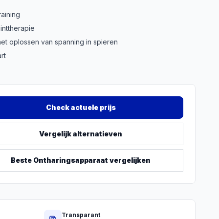
raining
inttherapie
et oplossen van spanning in spieren
rt
Check actuele prijs
Vergelijk alternatieven
Beste
Ontharingsapparaat
vergelijken
Transparant