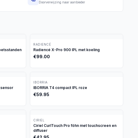
Doorverwijzing naar aanbieder
RADIENCÉ
oetsstanden
Radiencé X-Pro 900 IPL met koeling
€
99.00
IBORRIA
ksensor
IBORRIA T4 compact IPL roze
€
59.95
CIRIEL
Ciriel CurlTouch Pro föhn met touchscreen en
diffuser
€
42.95