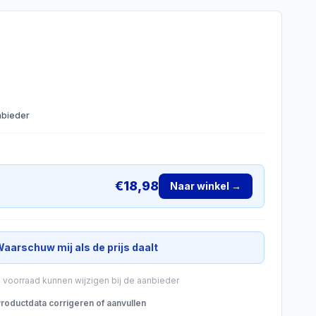
anbieder
€
18,98
Naar winkel →
aarschuw mij als de prijs daalt
n voorraad kunnen wijzigen bij de aanbieder
roductdata corrigeren of aanvullen