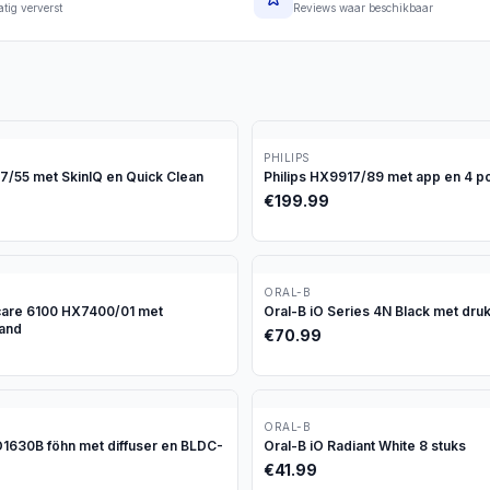
tig ververst
Reviews waar beschikbaar
PHILIPS
97/55 met SkinIQ en Quick Clean
Philips HX9917/89 met app en 4 p
€
199.99
ORAL-B
icare 6100 HX7400/01 met
Oral-B iO Series 4N Black met dru
tand
€
70.99
ORAL-B
630B föhn met diffuser en BLDC-
Oral-B iO Radiant White 8 stuks
€
41.99