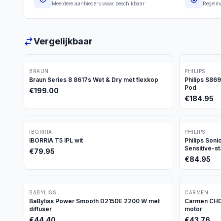
Meerdere aanbieders waar beschikbaar
Regelma
Vergelijkbaar
BRAUN
PHILIPS
Braun Series 8 8617s Wet & Dry met flexkop
Philips S86
Pod
€
199.00
€
184.95
IBORRIA
PHILIPS
IBORRIA T5 IPL wit
Philips Son
Sensitive-s
€
79.95
€
84.95
BABYLISS
CARMEN
BaByliss Power Smooth D215DE 2200 W met
Carmen CHD1
diffuser
motor
€
44.40
€
43.76