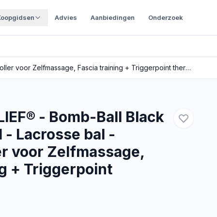
Koopgidsen
Advies
Aanbiedingen
Onderzoek
ULTIMATE RELIEF® - Bomb-Ball Black - Massage bal - Lacrosse bal - Massage roller voor Zelfmassage, Fascia training + Triggerpoint therapie
IEF® - Bomb-Ball Black
 - Lacrosse bal -
er voor Zelfmassage,
ng + Triggerpoint