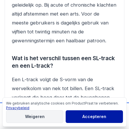
geleidelijk op. Bij acute of chronische klachten
altijd afstemmen met een arts. Voor de
meeste gebruikers is dagelijks gebruik van
vijftien tot twintig minuten na de
gewenningstermijn een haalbaar patroon.
Wat is het verschil tussen een SL-track
en een L-track?
Een L-track volgt de S-vorm van de
wervelkolom van nek tot billen. Een SL-track
verlengt die boog door tot de bovenbenen.
We gebruiken analytische cookies om ProductPraat te verbeteren.
Cookies
Voor mensen met spanning in de lage rug of
Privacybeleid
📬
Mis geen producttips!
bilspieren geeft een SL-track meer dekking.
Weigeren
Accepteren
Aanmelden
Een L-track is toereikend als de klachten zich