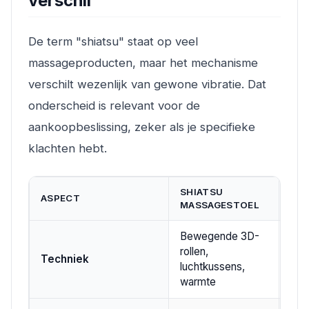
verschil
De term "shiatsu" staat op veel
massageproducten, maar het mechanisme
verschilt wezenlijk van gewone vibratie. Dat
onderscheid is relevant voor de
aankoopbeslissing, zeker als je specifieke
klachten hebt.
SHIATSU
ASPECT
VIB
MASSAGESTOEL
Bewegende 3D-
rollen,
Tril
Techniek
luchtkussens,
vas
warmte