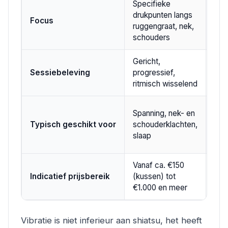
Specifieke
Bre
drukpunten langs
Focus
spi
ruggengraat, nek,
via 
schouders
Gericht,
Dir
Sessiebeleving
progressief,
geli
ritmisch wisselend
Alg
Spanning, nek- en
spi
Typisch geschikt voor
schouderklachten,
kor
slaap
ont
Vanaf ca. €150
Van
Indicatief prijsbereik
(kussen) tot
tot
€1.000 en meer
Vibratie is niet inferieur aan shiatsu, het heeft