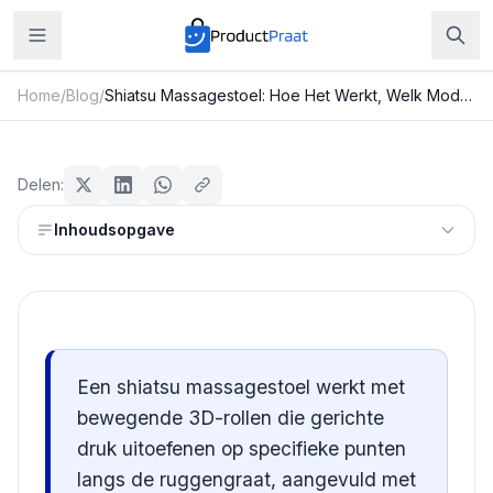
Home
/
Blog
/
Shiatsu Massagestoel: Hoe Het Werkt, Welk Model Je Kiest en Wat Je Mag Verwachten
Beauty & Verzorging
Shiatsu Massagestoel: Hoe Het
Delen:
Werkt, Welk Model Je Kiest en Wat
Inhoudsopgave
Je Mag Verwachten
Redactie ProductPraat
Bijgewerkt: 25 juli 2026
9
min leestijd
Een shiatsu massagestoel werkt met
bewegende 3D-rollen die gerichte
druk uitoefenen op specifieke punten
langs de ruggengraat, aangevuld met