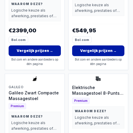
WAAROM DEZE?
Logische keuze als
Logische keuze als
afwerking, prestaties of
afwerking, prestaties of
extra functies zwaarder
extra functies zwaarder
wegen dan prijs.
wegen dan prijs.
€2399,00
€549,95
Bol.com
Bol.com
Vergelijk prijzen
→
Vergelijk prijzen
→
Bol.com en andere aanbieders op
Bol.com en andere aanbieders op
één pagina
één pagina
GALILEO
Elektrische
Galileo Zwart Compacte
Massagestoel 8-Punts
Massagestoel
met Verwarming
Premium
Premium
WAAROM DEZE?
WAAROM DEZE?
Logische keuze als
Logische keuze als
afwerking, prestaties of
afwerking, prestaties of
extra functies zwaarder