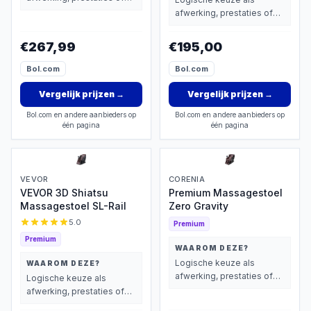
extra functies zwaarder
afwerking, prestaties of
wegen dan prijs.
extra functies zwaarder
wegen dan prijs.
€267,99
€195,00
Bol.com
Bol.com
Vergelijk prijzen
→
Vergelijk prijzen
→
Bol.com en andere aanbieders op
Bol.com en andere aanbieders op
één pagina
één pagina
VEVOR
CORENIA
VEVOR 3D Shiatsu
Premium Massagestoel
Massagestoel SL-Rail
Zero Gravity
5.0
Premium
Premium
WAAROM DEZE?
Logische keuze als
WAAROM DEZE?
afwerking, prestaties of
Logische keuze als
extra functies zwaarder
afwerking, prestaties of
wegen dan prijs.
extra functies zwaarder