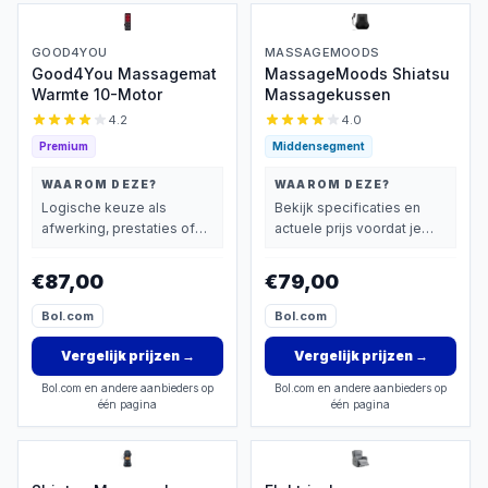
GOOD4YOU
MASSAGEMOODS
Good4You Massagemat
MassageMoods Shiatsu
Warmte 10-Motor
Massagekussen
4.2
4.0
Premium
Middensegment
WAAROM DEZE?
WAAROM DEZE?
Logische keuze als
Bekijk specificaties en
afwerking, prestaties of
actuele prijs voordat je
extra functies zwaarder
beslist.
wegen dan prijs.
€87,00
€79,00
Bol.com
Bol.com
Vergelijk prijzen
→
Vergelijk prijzen
→
Bol.com en andere aanbieders op
Bol.com en andere aanbieders op
één pagina
één pagina