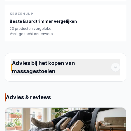
KEUZEHULP
Beste
Baardtrimmer
vergelijken
23
producten vergeleken
Vaak gezocht onderwerp
Advies bij het kopen van
massagestoelen
Een massagestoel maakt dagelijkse ontspanning
thuis mogelijk, zonder afspraken. Of je
gespannen schouders hebt na een werkdag,
Advies & reviews
spierpijn na het sporten of gewoon behoefte aan
rust: een goed model neemt die spanning weg op
het moment dat jij dat wilt. De markt biedt een
breed scala, van compacte kussens die je op een
gewone stoel legt tot volledige stoelen die je hele