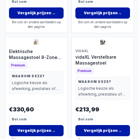
Bol.com
Bol.com
Vergelijk prijzen
→
Vergelijk prijzen
→
Bol.com en andere aanbieders op
Bol.com en andere aanbieders op
één pagina
één pagina
Elektrische
VIDAXL
vidaXL Verstelbare
Massagestoel 8-Zone
Massagestoel
Warmte
Premium
Premium
WAAROM DEZE?
WAAROM DEZE?
Logische keuze als
Logische keuze als
afwerking, prestaties of
afwerking, prestaties of
extra functies zwaarder
extra functies zwaarder
wegen dan prijs.
wegen dan prijs.
€330,60
€213,99
Bol.com
Bol.com
Vergelijk prijzen
→
Vergelijk prijzen
→