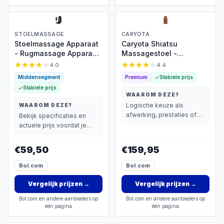
STOELMASSAGE
CARYOTA
Stoelmassage Apparaat
Caryota Shiatsu
- Rugmassage Apparaat
Massagestoel -
- Rugmassage Stoel -
Massage Apparaat -
4.0
4.4
Infrarood Verwarming -
Massagekussen met
Middensegment
Premium
Stabiele prijs
Massage -
Infrarood Warmte - 2-
Stabiele prijs
Pijnbestrijding
delig - Been
WAAROM DEZE?
Logische keuze als
WAAROM DEZE?
afwerking, prestaties of
Bekijk specificaties en
extra functies zwaarder
actuele prijs voordat je
wegen dan prijs.
beslist.
€59,50
€159,95
Bol.com
Bol.com
Vergelijk prijzen
→
Vergelijk prijzen
→
Bol.com en andere aanbieders op
Bol.com en andere aanbieders op
één pagina
één pagina