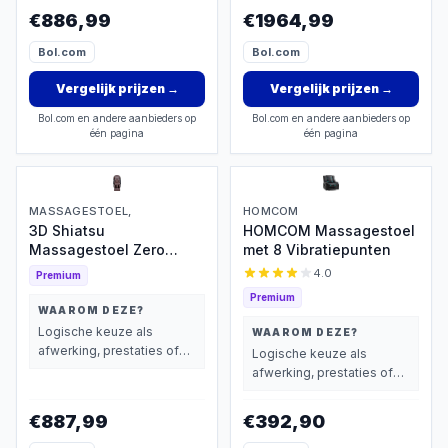
wegen dan prijs.
€886,99
€1964,99
Bol.com
Bol.com
Vergelijk prijzen
→
Vergelijk prijzen
→
Bol.com en andere aanbieders op
Bol.com en andere aanbieders op
één pagina
één pagina
MASSAGESTOEL,
HOMCOM
3D Shiatsu
HOMCOM Massagestoel
Massagestoel Zero
met 8 Vibratiepunten
Gravity
4.0
Premium
Premium
WAAROM DEZE?
Logische keuze als
WAAROM DEZE?
afwerking, prestaties of
Logische keuze als
extra functies zwaarder
afwerking, prestaties of
wegen dan prijs.
extra functies zwaarder
wegen dan prijs.
€887,99
€392,90