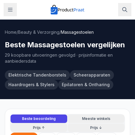
Home
/
Beauty & Verzorging
/
Massagestoelen
Beste Massagestoelen vergelijken
29 koopbare uitvoeringen gevolgd
· prijsinformatie en
aanbiedersdata
Elektrische Tandenborstels
Scheerapparaten
Haardrogers & Stylers
Epilatoren & Ontharing
Beste beoordeling
Meeste winkels
Prijs ↑
Prijs ↓