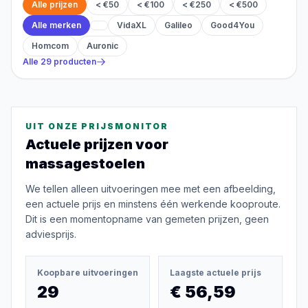
Alle prijzen
< €50
< €100
< €250
< €500
Alle merken
VidaXL
Galileo
Good4You
Homcom
Auronic
Alle
29
producten
UIT ONZE PRIJSMONITOR
Actuele prijzen voor
massagestoelen
We tellen alleen uitvoeringen mee met een afbeelding,
een actuele prijs en minstens één werkende kooproute.
Dit is een momentopname van gemeten prijzen, geen
adviesprijs.
Koopbare uitvoeringen
Laagste actuele prijs
29
€ 56,59