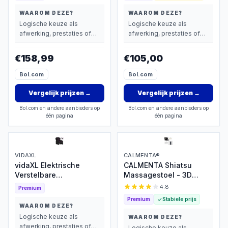
WAAROM DEZE?
WAAROM DEZE?
Logische keuze als
Logische keuze als
afwerking, prestaties of
afwerking, prestaties of
extra functies zwaarder
extra functies zwaarder
wegen dan prijs.
wegen dan prijs.
€158,99
€105,00
Bol.com
Bol.com
Vergelijk prijzen
→
Vergelijk prijzen
→
Bol.com en andere aanbieders op
Bol.com en andere aanbieders op
één pagina
één pagina
VIDAXL
CALMENTA®
vidaXL Elektrische
CALMENTA Shiatsu
Verstelbare
Massagestoel - 3D
Massagestoel
massage met warmte
4.8
Premium
Premium
Stabiele prijs
WAAROM DEZE?
Logische keuze als
WAAROM DEZE?
afwerking, prestaties of
Logische keuze als