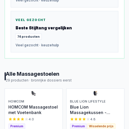
Veel gezocht
· keuzehulp
VEEL GEZOCHT
Beste
Stijltang
vergelijken
74
producten
Veel gezocht
· keuzehulp
Alle
Massagestoelen
29
producten ·
bronrijke dossiers eerst
HOMCOM
BLUE LION LIFESTYLE
HOMCOM Massagestoel
Blue Lion
met Voetenbank
Massagekussen -
Shiatsu & Warmte
4.0
4.8
Premium
Premium
Wisselende prijs