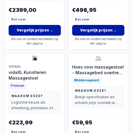
extra functies zwaarder
wegen dan prijs.
wegen dan prijs.
€2399,00
€498,95
Bol.com
Bol.com
Vergelijk prijzen
→
Vergelijk prijzen
→
Bol.com en andere aanbieders op
Bol.com en andere aanbieders op
één pagina
één pagina
VIDAXL
Hoes voor massagestoel
vidaXL Kunstleren
- Massagebed overtrek -
Massagestoel
Wellness en spa - Anti-
Middensegment
slip oppervlak - 80 x 190
Premium
cm - Zoals afgebeeld
WAAROM DEZE?
WAAROM DEZE?
Bekijk specificaties en
Logische keuze als
actuele prijs voordat je
afwerking, prestaties of
beslist.
extra functies zwaarder
wegen dan prijs.
€223,99
€59,95
Bol.com
Bol.com