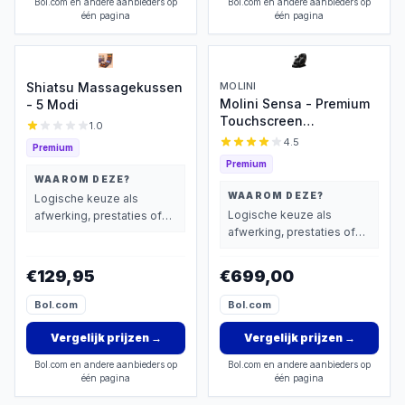
Bol.com en andere aanbieders op
Bol.com en andere aanbieders op
één pagina
één pagina
Shiatsu Massagekussen
MOLINI
Molini Sensa - Premium
- 5 Modi
Touchscreen
1.0
Massagestoel
4.5
Premium
Premium
WAAROM DEZE?
WAAROM DEZE?
Logische keuze als
Logische keuze als
afwerking, prestaties of
afwerking, prestaties of
extra functies zwaarder
extra functies zwaarder
wegen dan prijs.
wegen dan prijs.
€129,95
€699,00
Bol.com
Bol.com
Vergelijk prijzen
→
Vergelijk prijzen
→
Bol.com en andere aanbieders op
Bol.com en andere aanbieders op
één pagina
één pagina