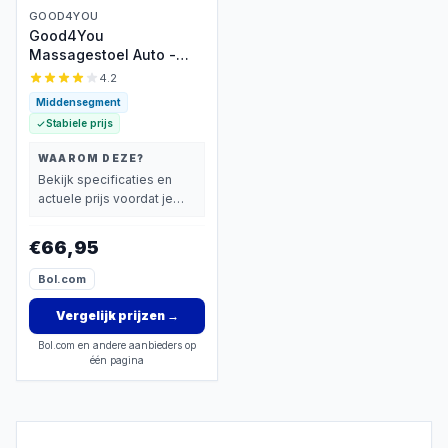
GOOD4YOU
Good4You
Massagestoel Auto -
Massagekussen -
4.2
Massage apparaat - Rug
Middensegment
- Infrarood -
Stabiele prijs
Verwarmingsfunctie -
Zwart
WAAROM DEZE?
Bekijk specificaties en
actuele prijs voordat je
beslist.
€66,95
Bol.com
Vergelijk prijzen
→
Bol.com en andere aanbieders op
één pagina