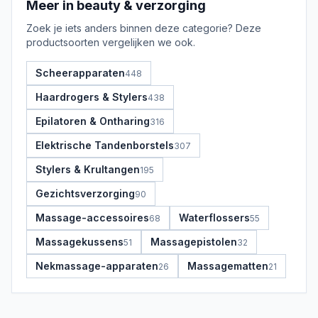
Meer in
beauty & verzorging
Zoek je iets anders binnen deze categorie? Deze
productsoorten vergelijken we ook.
Scheerapparaten
448
Haardrogers & Stylers
438
Epilatoren & Ontharing
316
Elektrische Tandenborstels
307
Stylers & Krultangen
195
Gezichtsverzorging
90
Massage-accessoires
Waterflossers
68
55
Massagekussens
Massagepistolen
51
32
Nekmassage-apparaten
Massagematten
26
21