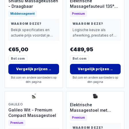
Shiatsu Massagekussen
Elektrische
- Draagbaar
Massagefauteuil 135°
Kantelbaar
Middensegment
Premium
WAAROM DEZE?
WAAROM DEZE?
Bekijk specificaties en
Logische keuze als
actuele prijs voordat je
afwerking, prestaties of
beslist.
extra functies zwaarder
wegen dan prijs.
€65,00
€489,95
Bol.com
Bol.com
Vergelijk prijzen
→
Vergelijk prijzen
→
Bol.com en andere aanbieders op
Bol.com en andere aanbieders op
één pagina
één pagina
GALILEO
Elektrische
Galileo Wit - Premium
Massagestoel met
Compact Massagestoel
Verwarming
Premium
Premium
WAAROM DEZE?