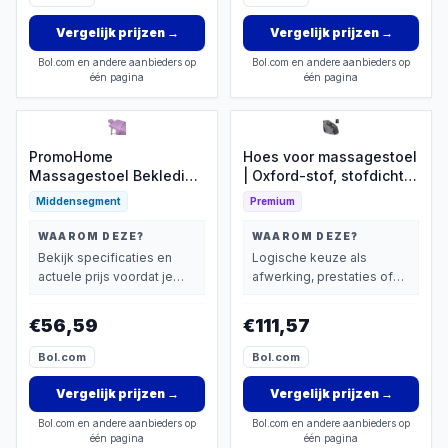
Vergelijk prijzen
→
Vergelijk prijzen
→
Bol.com en andere aanbieders op
Bol.com en andere aanbieders op
één pagina
één pagina
PromoHome
Hoes voor massagestoel
Massagestoel Bekleding
| Oxford-stof, stofdichte
Set - 3-delige
hoes - krasbestendige
Middensegment
Premium
Microvezel Hoes voor
massagestoelbeschermer
Comfortabele
met rits - voor meubels,
WAAROM DEZE?
WAAROM DEZE?
Behandelingen
kantoor, thuis, spa,
Bekijk specificaties en
Logische keuze als
kamer, slaapkamer,
actuele prijs voordat je
afwerking, prestaties of
lounge, kliniek
beslist.
extra functies zwaarder
wachtruimte
wegen dan prijs.
€56,59
€111,57
Bol.com
Bol.com
Vergelijk prijzen
→
Vergelijk prijzen
→
Bol.com en andere aanbieders op
Bol.com en andere aanbieders op
één pagina
één pagina