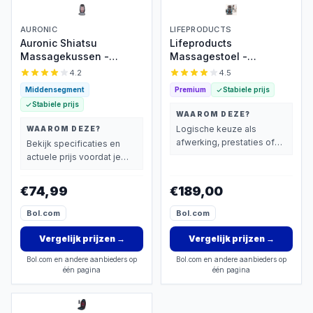
AURONIC
LIFEPRODUCTS
Auronic Shiatsu
Lifeproducts
Massagekussen -
Massagestoel -
Massagestoel -
Rugmassage Apparaat -
4.2
4.5
Massage Rug - Infrarood
Shiatsu Rug
Middensegment
Premium
Stabiele prijs
- Massage apparaat -
Massagekussen -
Stabiele prijs
Massage Stoel - Zwart
Massage Apparaat voor
WAAROM DEZE?
Nek en Rug - Massage
Logische keuze als
WAAROM DEZE?
Stoel met Infrarood
afwerking, prestaties of
Bekijk specificaties en
Verwarming
extra functies zwaarder
actuele prijs voordat je
wegen dan prijs.
beslist.
€74,99
€189,00
Bol.com
Bol.com
Vergelijk prijzen
→
Vergelijk prijzen
→
Bol.com en andere aanbieders op
Bol.com en andere aanbieders op
één pagina
één pagina