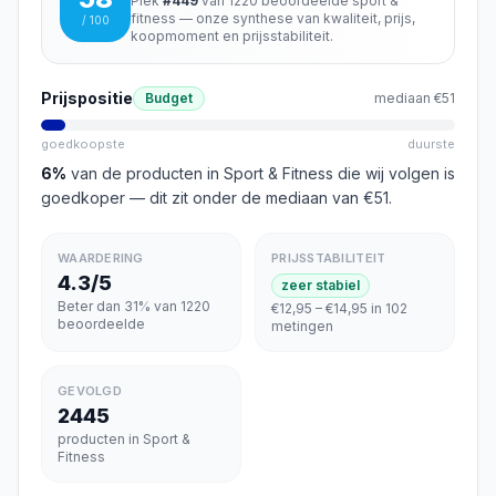
Plek
#
449
van
1220
beoordeelde
sport &
fitness
— onze synthese van kwaliteit, prijs,
/ 100
koopmoment en prijsstabiliteit.
Prijspositie
Budget
mediaan
€51
goedkoopste
duurste
6
%
van de producten in
Sport & Fitness
die wij volgen is
goedkoper
— dit zit onder de mediaan van €51
.
WAARDERING
PRIJSSTABILITEIT
4.3/5
zeer stabiel
Beter dan 31% van 1220
€12,95 – €14,95 in 102
beoordeelde
metingen
GEVOLGD
2445
producten in Sport &
Fitness