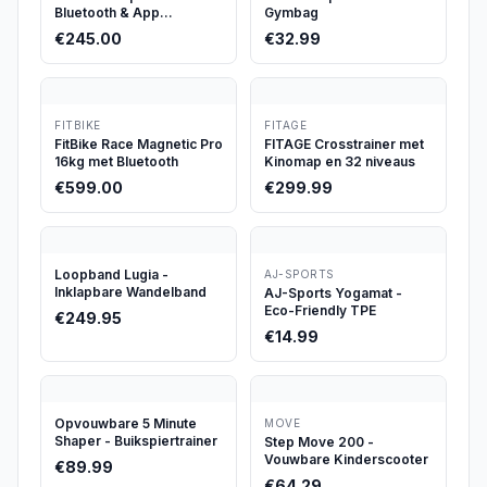
Bluetooth & App
Gymbag
Connected
€
245.00
€
32.99
FITBIKE
FITAGE
FitBike Race Magnetic Pro
FITAGE Crosstrainer met
16kg met Bluetooth
Kinomap en 32 niveaus
€
599.00
€
299.99
Loopband Lugia -
AJ-SPORTS
Inklapbare Wandelband
AJ-Sports Yogamat -
Eco-Friendly TPE
€
249.95
€
14.99
Opvouwbare 5 Minute
MOVE
Shaper - Buikspiertrainer
Step Move 200 -
Vouwbare Kinderscooter
€
89.99
€
64.29