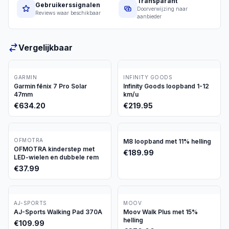
Transparant
Gebruikerssignalen
Doorverwijzing naar
Reviews waar beschikbaar
aanbieder
Vergelijkbaar
GARMIN
INFINITY GOODS
Garmin fēnix 7 Pro Solar
Infinity Goods loopband 1-12
47mm
km/u
€
634.20
€
219.95
OFMOTRA
M8 loopband met 11% helling
OFMOTRA kinderstep met
€
189.99
LED-wielen en dubbele rem
€
37.99
AJ-SPORTS
MOOV
AJ-Sports Walking Pad 370A
Moov Walk Plus met 15%
helling
€
109.99