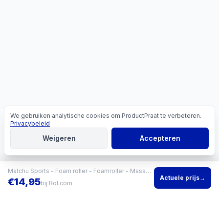
We gebruiken analytische cookies om ProductPraat te verbeteren.
Cookies
Privacybeleid
Weigeren
Accepteren
Matchu Sports - Foam roller - Foamroller - Massage roller - 33 cm - Hard - Zwart
Actuele prijs
→
€
14,95
bij
Bol.com