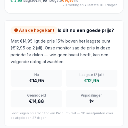
€12,95
laagste
€14,95
hoogste
€14,95
nu
28
metingen • laatste 180 dagen
Is dit nu een goede prijs?
🟠 Aan de hoge kant
Met €14,95 ligt de prijs 15% boven het laagste punt
(€12,95 op 2 juli). Onze monitor zag de prijs in deze
periode 1× dalen — wie geen haast heeft, kan een
volgende daling afwachten.
Nu
Laagste
(2 juli)
€14,95
€12,95
Gemiddeld
Prijsdalingen
€14,88
1
×
Bron: eigen prijsmonitor van ProductPraat —
28
meetpunten over
de afgelopen
27 dagen
.