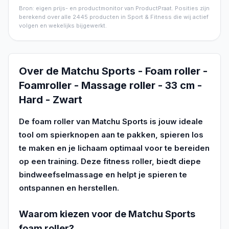
Bron: eigen prijs- en productmonitor van ProductPraat. Posities zijn
berekend over alle
2445
producten in
Sport & Fitness
die wij actief
volgen en wekelijks bijgewerkt.
Over de
Matchu Sports - Foam roller -
Foamroller - Massage roller - 33 cm -
Hard - Zwart
De foam roller van Matchu Sports is jouw ideale
tool om spierknopen aan te pakken, spieren los
te maken en je lichaam optimaal voor te bereiden
op een training. Deze fitness roller, biedt diepe
bindweefselmassage en helpt je spieren te
ontspannen en herstellen.
Waarom kiezen voor de Matchu Sports
foam roller?