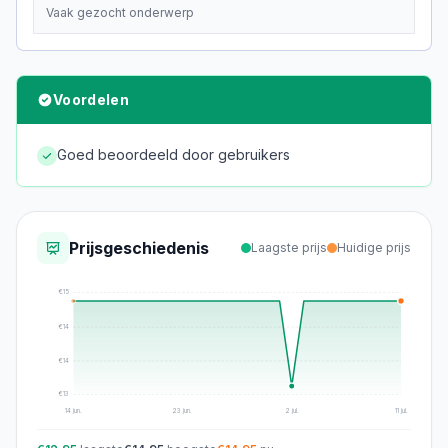
Vaak gezocht onderwerp
Voordelen
Goed beoordeeld door gebruikers
Prijsgeschiedenis
Laagste prijs
Huidige prijs
€
15
€
14
€
14
€
13
14 jun.
23 jun.
2 jul.
11 jul.