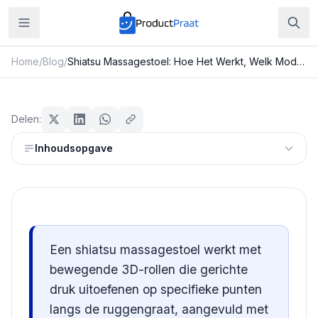
Home
/
Blog
/
Shiatsu Massagestoel: Hoe Het Werkt, Welk Model Je Kiest en Wat Je Mag Verwachten
Beauty & Verzorging
Shiatsu Massagestoel: Hoe Het
Delen:
Werkt, Welk Model Je Kiest en Wat
Inhoudsopgave
Je Mag Verwachten
Redactie ProductPraat
Bijgewerkt: 25 juli 2026
9
min leestijd
Een shiatsu massagestoel werkt met
bewegende 3D-rollen die gerichte
druk uitoefenen op specifieke punten
langs de ruggengraat, aangevuld met