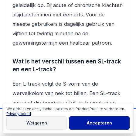
geleidelijk op. Bij acute of chronische klachten
altijd afstemmen met een arts. Voor de
meeste gebruikers is dagelijks gebruik van
vijftien tot twintig minuten na de
gewenningstermijn een haalbaar patroon.
Wat is het verschil tussen een SL-track
en een L-track?
Een L-track volgt de S-vorm van de
wervelkolom van nek tot billen. Een SL-track
verlengt die boog door tot de bovenbenen.
We gebruiken analytische cookies om ProductPraat te verbeteren.
Cookies
Voor mensen met spanning in de lage rug of
Privacybeleid
📬
Mis geen producttips!
bilspieren geeft een SL-track meer dekking.
Weigeren
Accepteren
Aanmelden
Een L-track is toereikend als de klachten zich