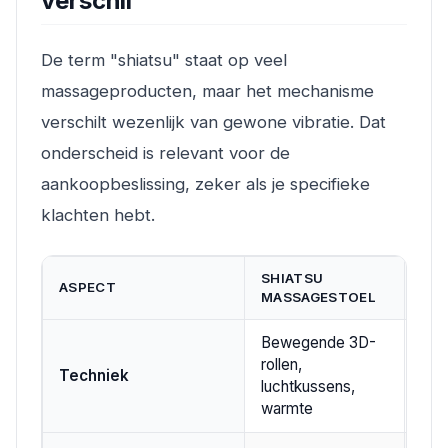
verschil
De term "shiatsu" staat op veel
massageproducten, maar het mechanisme
verschilt wezenlijk van gewone vibratie. Dat
onderscheid is relevant voor de
aankoopbeslissing, zeker als je specifieke
klachten hebt.
SHIATSU
ASPECT
VIB
MASSAGESTOEL
Bewegende 3D-
rollen,
Tril
Techniek
luchtkussens,
vas
warmte