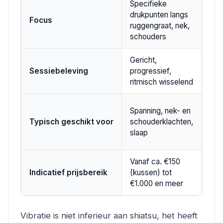
Specifieke
Bre
drukpunten langs
Focus
spi
ruggengraat, nek,
via 
schouders
Gericht,
Dir
Sessiebeleving
progressief,
geli
ritmisch wisselend
Alg
Spanning, nek- en
spi
Typisch geschikt voor
schouderklachten,
kor
slaap
ont
Vanaf ca. €150
Van
Indicatief prijsbereik
(kussen) tot
tot
€1.000 en meer
Vibratie is niet inferieur aan shiatsu, het heeft