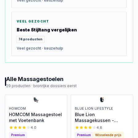
Veel gezocht
· keuzehulp
VEEL GEZOCHT
Beste
Stijltang
vergelijken
74
producten
Veel gezocht
· keuzehulp
Alle
Massagestoelen
29
producten ·
bronrijke dossiers eerst
HOMCOM
BLUE LION LIFESTYLE
HOMCOM Massagestoel
Blue Lion
met Voetenbank
Massagekussen -
Shiatsu & Warmte
4.0
4.8
Premium
Premium
Wisselende prijs