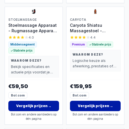
STOELMASSAGE
CARYOTA
Stoelmassage Apparaat
Caryota Shiatsu
- Rugmassage Apparaat
Massagestoel -
- Rugmassage Stoel -
Massage Apparaat -
4.0
4.4
Infrarood Verwarming -
Massagekussen met
Middensegment
Premium
Stabiele prijs
Massage -
Infrarood Warmte - 2-
Stabiele prijs
Pijnbestrijding
delig - Been
WAAROM DEZE?
Logische keuze als
WAAROM DEZE?
afwerking, prestaties of
Bekijk specificaties en
extra functies zwaarder
actuele prijs voordat je
wegen dan prijs.
beslist.
€59,50
€159,95
Bol.com
Bol.com
Vergelijk prijzen
→
Vergelijk prijzen
→
Bol.com en andere aanbieders op
Bol.com en andere aanbieders op
één pagina
één pagina