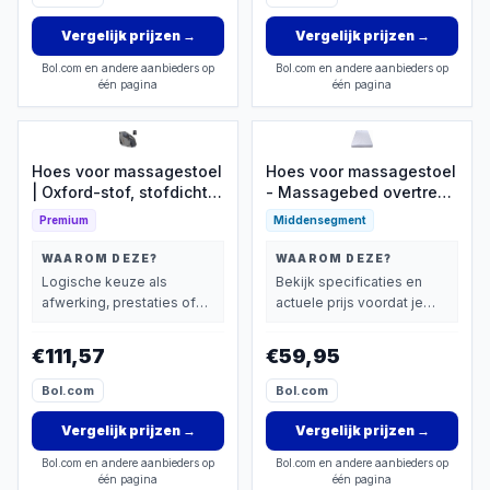
Vergelijk prijzen
→
Vergelijk prijzen
→
Bol.com en andere aanbieders op
Bol.com en andere aanbieders op
één pagina
één pagina
Hoes voor massagestoel
Hoes voor massagestoel
| Oxford-stof, stofdichte
- Massagebed overtrek -
hoes - krasbestendige
Wellness en spa - Anti-
Premium
Middensegment
massagestoelbeschermer
slip oppervlak - 80 x 190
met rits - voor meubels,
cm - Zoals afgebeeld
WAAROM DEZE?
WAAROM DEZE?
kantoor, thuis, spa,
Logische keuze als
Bekijk specificaties en
kamer, slaapkamer,
afwerking, prestaties of
actuele prijs voordat je
lounge, kliniek
extra functies zwaarder
beslist.
wachtruimte
wegen dan prijs.
€111,57
€59,95
Bol.com
Bol.com
Vergelijk prijzen
→
Vergelijk prijzen
→
Bol.com en andere aanbieders op
Bol.com en andere aanbieders op
één pagina
één pagina