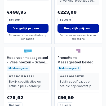
afwerking, prestaties of
extra functies zwaarder
extra functies zwaarder
wegen dan prijs.
wegen dan prijs.
€498,95
€223,99
Bol.com
Bol.com
Vergelijk prijzen
→
Vergelijk prijzen
→
Bol.com en andere aanbieders op
Bol.com en andere aanbieders op
één pagina
één pagina
Hoes voor massagestoel
PromoHome
- Vlies hoezen - Schoon
Massagestoel Bekleding
en hygiënisch werken -
Set - 3-delige
Middensegment
Middensegment
Met handige gaten - 80
Microvezel Hoes voor
x 180 cm
Comfortabele
WAAROM DEZE?
WAAROM DEZE?
Behandelingen
Bekijk specificaties en
Bekijk specificaties en
actuele prijs voordat je
actuele prijs voordat je
beslist.
beslist.
€76,92
€56,59
Bol.com
Bol.com