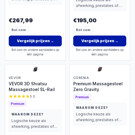
extra functies zwaarder
afwerking, prestaties of
wegen dan prijs.
extra functies zwaarder
wegen dan prijs.
€267,99
€195,00
Bol.com
Bol.com
Vergelijk prijzen
→
Vergelijk prijzen
→
Bol.com en andere aanbieders op
Bol.com en andere aanbieders op
één pagina
één pagina
VEVOR
CORENIA
VEVOR 3D Shiatsu
Premium Massagestoel
Massagestoel SL-Rail
Zero Gravity
5.0
Premium
Premium
WAAROM DEZE?
Logische keuze als
WAAROM DEZE?
afwerking, prestaties of
Logische keuze als
extra functies zwaarder
afwerking, prestaties of
wegen dan prijs.
extra functies zwaarder