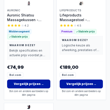
AURONIC
LIFEPRODUCTS
Auronic Shiatsu
Lifeproducts
Massagekussen -
Massagestoel -
Massagestoel -
Rugmassage Apparaat -
4.2
4.5
Massage Rug - Infrarood
Shiatsu Rug
Middensegment
Premium
Stabiele prijs
- Massage apparaat -
Massagekussen -
Stabiele prijs
Massage Stoel - Zwart
Massage Apparaat voor
WAAROM DEZE?
Nek en Rug - Massage
Logische keuze als
WAAROM DEZE?
Stoel met Infrarood
afwerking, prestaties of
Bekijk specificaties en
Verwarming
extra functies zwaarder
actuele prijs voordat je
wegen dan prijs.
beslist.
€74,99
€189,00
Bol.com
Bol.com
Vergelijk prijzen
→
Vergelijk prijzen
→
Bol.com en andere aanbieders op
Bol.com en andere aanbieders op
één pagina
één pagina