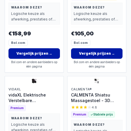
WAAROM DEZE?
WAAROM DEZE?
Logische keuze als
Logische keuze als
afwerking, prestaties of
afwerking, prestaties of
extra functies zwaarder
extra functies zwaarder
wegen dan prijs.
wegen dan prijs.
€158,99
€105,00
Bol.com
Bol.com
Vergelijk prijzen
→
Vergelijk prijzen
→
Bol.com en andere aanbieders op
Bol.com en andere aanbieders op
één pagina
één pagina
VIDAXL
CALMENTA®
vidaXL Elektrische
CALMENTA Shiatsu
Verstelbare
Massagestoel - 3D
Massagestoel
massage met warmte
4.8
Premium
Premium
Stabiele prijs
WAAROM DEZE?
Logische keuze als
WAAROM DEZE?
afwerking, prestaties of
Logische keuze als