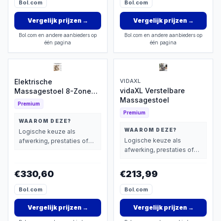
Bol.com
Bol.com
Vergelijk prijzen
→
Vergelijk prijzen
→
Bol.com en andere aanbieders op
Bol.com en andere aanbieders op
één pagina
één pagina
Elektrische
VIDAXL
vidaXL Verstelbare
Massagestoel 8-Zone
Massagestoel
Warmte
Premium
Premium
WAAROM DEZE?
WAAROM DEZE?
Logische keuze als
Logische keuze als
afwerking, prestaties of
afwerking, prestaties of
extra functies zwaarder
extra functies zwaarder
wegen dan prijs.
wegen dan prijs.
€330,60
€213,99
Bol.com
Bol.com
Vergelijk prijzen
→
Vergelijk prijzen
→