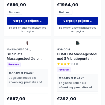
wegen dan prijs.
€886,99
€1964,99
Bol.com
Bol.com
Vergelijk prijzen
→
Vergelijk prijzen
→
Bol.com en andere aanbieders op
Bol.com en andere aanbieders op
één pagina
één pagina
MASSAGESTOEL,
HOMCOM
3D Shiatsu
HOMCOM Massagestoel
Massagestoel Zero
met 8 Vibratiepunten
Gravity
4.0
Premium
Premium
WAAROM DEZE?
Logische keuze als
WAAROM DEZE?
afwerking, prestaties of
Logische keuze als
extra functies zwaarder
afwerking, prestaties of
wegen dan prijs.
extra functies zwaarder
wegen dan prijs.
€887,99
€392,90