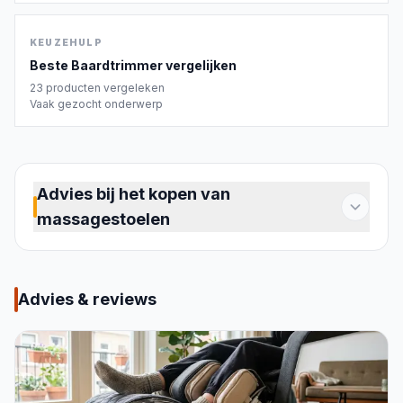
KEUZEHULP
Beste
Baardtrimmer
vergelijken
23
producten vergeleken
Vaak gezocht onderwerp
Advies bij het kopen van
massagestoelen
Een massagestoel maakt dagelijkse ontspanning
thuis mogelijk, zonder afspraken. Of je
gespannen schouders hebt na een werkdag,
Advies & reviews
spierpijn na het sporten of gewoon behoefte aan
rust: een goed model neemt die spanning weg op
het moment dat jij dat wilt. De markt biedt een
breed scala, van compacte kussens die je op een
gewone stoel legt tot volledige stoelen die je hele