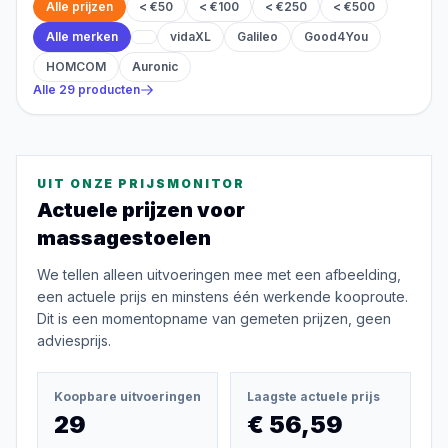
Alle prijzen
< €50
< €100
< €250
< €500
Alle merken
vidaXL
Galileo
Good4You
HOMCOM
Auronic
Alle
29
producten
UIT ONZE PRIJSMONITOR
Actuele prijzen voor
massagestoelen
We tellen alleen uitvoeringen mee met een afbeelding,
een actuele prijs en minstens één werkende kooproute.
Dit is een momentopname van gemeten prijzen, geen
adviesprijs.
Koopbare uitvoeringen
Laagste actuele prijs
29
€ 56,59