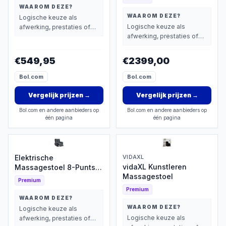
WAAROM DEZE?
WAAROM DEZE?
Logische keuze als
Logische keuze als
afwerking, prestaties of
afwerking, prestaties of
extra functies zwaarder
extra functies zwaarder
wegen dan prijs.
wegen dan prijs.
€549,95
€2399,00
Bol.com
Bol.com
Vergelijk prijzen
→
Vergelijk prijzen
→
Bol.com en andere aanbieders op
Bol.com en andere aanbieders op
één pagina
één pagina
Elektrische
VIDAXL
vidaXL Kunstleren
Massagestoel 8-Punts
Massagestoel
met Verwarming
Premium
Premium
WAAROM DEZE?
WAAROM DEZE?
Logische keuze als
Logische keuze als
afwerking, prestaties of