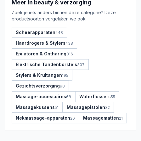
Meer in
beauty & verzorging
Zoek je iets anders binnen deze categorie? Deze
productsoorten vergelijken we ook.
Scheerapparaten
448
Haardrogers & Stylers
438
Epilatoren & Ontharing
316
Elektrische Tandenborstels
307
Stylers & Krultangen
195
Gezichtsverzorging
90
Massage-accessoires
Waterflossers
68
55
Massagekussens
Massagepistolen
51
32
Nekmassage-apparaten
Massagematten
26
21