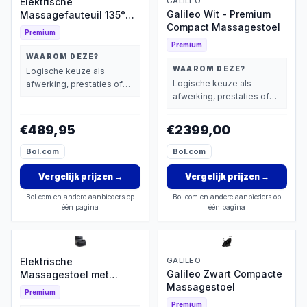
Elektrische
GALILEO
Galileo Wit - Premium
Massagefauteuil 135°
Compact Massagestoel
Kantelbaar
Premium
Premium
WAAROM DEZE?
WAAROM DEZE?
Logische keuze als
Logische keuze als
afwerking, prestaties of
afwerking, prestaties of
extra functies zwaarder
extra functies zwaarder
wegen dan prijs.
wegen dan prijs.
€489,95
€2399,00
Bol.com
Bol.com
Vergelijk prijzen
→
Vergelijk prijzen
→
Bol.com en andere aanbieders op
Bol.com en andere aanbieders op
één pagina
één pagina
Elektrische
GALILEO
Galileo Zwart Compacte
Massagestoel met
Massagestoel
Verwarming
Premium
Premium