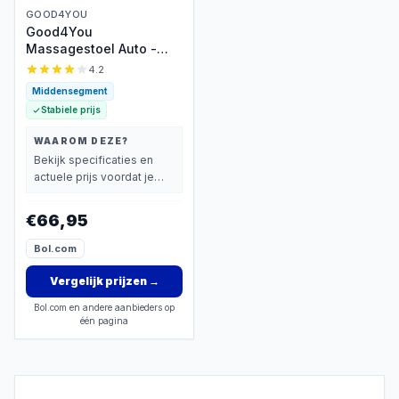
GOOD4YOU
Good4You
Massagestoel Auto -
Massagekussen -
4.2
Massage apparaat - Rug
Middensegment
- Infrarood -
Stabiele prijs
Verwarmingsfunctie -
Zwart
WAAROM DEZE?
Bekijk specificaties en
actuele prijs voordat je
beslist.
€66,95
Bol.com
Vergelijk prijzen
→
Bol.com en andere aanbieders op
één pagina