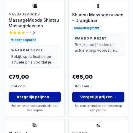
MASSAGEMOODS
Shiatsu Massagekussen
MassageMoods Shiatsu
- Draagbaar
Massagekussen
Middensegment
4.0
WAAROM DEZE?
Middensegment
Bekijk specificaties en
actuele prijs voordat je
WAAROM DEZE?
beslist.
Bekijk specificaties en
actuele prijs voordat je
beslist.
€79,00
€65,00
Bol.com
Bol.com
Vergelijk prijzen
→
Vergelijk prijzen
→
Bol.com en andere aanbieders op
Bol.com en andere aanbieders op
één pagina
één pagina