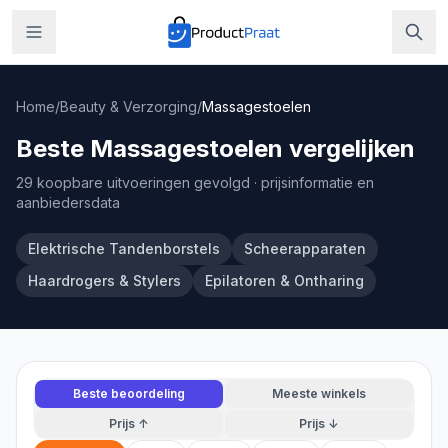
Home
/
Beauty & Verzorging
/
Massagestoelen
Beste Massagestoelen vergelijken
29 koopbare uitvoeringen gevolgd
· prijsinformatie en
aanbiedersdata
Elektrische Tandenborstels
Scheerapparaten
Haardrogers & Stylers
Epilatoren & Ontharing
Beste beoordeling
Meeste winkels
Prijs ↑
Prijs ↓