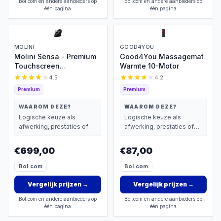
Bol.com en andere aanbieders op
Bol.com en andere aanbieders op
één pagina
één pagina
MOLINI
GOOD4YOU
Molini Sensa - Premium
Good4You Massagemat
Touchscreen
Warmte 10-Motor
Massagestoel
4.5
4.2
Premium
Premium
WAAROM DEZE?
WAAROM DEZE?
Logische keuze als
Logische keuze als
afwerking, prestaties of
afwerking, prestaties of
extra functies zwaarder
extra functies zwaarder
wegen dan prijs.
wegen dan prijs.
€699,00
€87,00
Bol.com
Bol.com
Vergelijk prijzen
→
Vergelijk prijzen
→
Bol.com en andere aanbieders op
Bol.com en andere aanbieders op
één pagina
één pagina