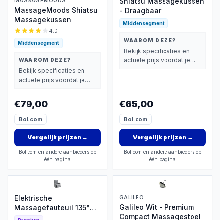
MASSAGEMOODS
Shiatsu Massagekussen
MassageMoods Shiatsu
- Draagbaar
Massagekussen
Middensegment
4.0
WAAROM DEZE?
Middensegment
Bekijk specificaties en
actuele prijs voordat je
WAAROM DEZE?
beslist.
Bekijk specificaties en
actuele prijs voordat je
beslist.
€79,00
€65,00
Bol.com
Bol.com
Vergelijk prijzen
→
Vergelijk prijzen
→
Bol.com en andere aanbieders op
Bol.com en andere aanbieders op
één pagina
één pagina
Elektrische
GALILEO
Galileo Wit - Premium
Massagefauteuil 135°
Compact Massagestoel
Kantelbaar