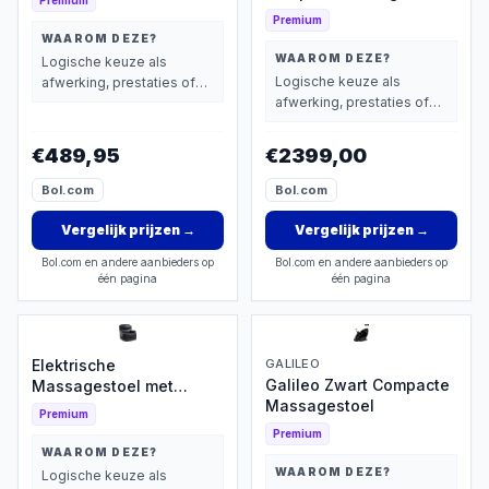
Premium
Premium
WAAROM DEZE?
WAAROM DEZE?
Logische keuze als
Logische keuze als
afwerking, prestaties of
afwerking, prestaties of
extra functies zwaarder
extra functies zwaarder
wegen dan prijs.
wegen dan prijs.
€489,95
€2399,00
Bol.com
Bol.com
Vergelijk prijzen
→
Vergelijk prijzen
→
Bol.com en andere aanbieders op
Bol.com en andere aanbieders op
één pagina
één pagina
Elektrische
GALILEO
Galileo Zwart Compacte
Massagestoel met
Massagestoel
Verwarming
Premium
Premium
WAAROM DEZE?
WAAROM DEZE?
Logische keuze als