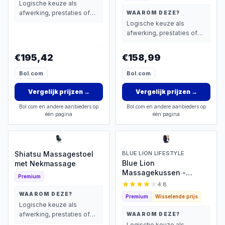
Scheurbestendig -
Logische keuze als
Universeel - Zwart
afwerking, prestaties of
WAAROM DEZE?
extra functies zwaarder
Logische keuze als
wegen dan prijs.
afwerking, prestaties of
extra functies zwaarder
wegen dan prijs.
€195,42
€158,99
Bol.com
Bol.com
Vergelijk prijzen
→
Vergelijk prijzen
→
Bol.com en andere aanbieders op
Bol.com en andere aanbieders op
één pagina
één pagina
Shiatsu Massagestoel
BLUE LION LIFESTYLE
Blue Lion
met Nekmassage
Massagekussen -
Premium
Shiatsu & Warmte
4.8
WAAROM DEZE?
Premium
Wisselende prijs
Logische keuze als
afwerking, prestaties of
WAAROM DEZE?
extra functies zwaarder
Logische keuze als