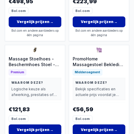
€498,95
€223,99
Bol.com
Bol.com
Vergelijk prijzen
→
Vergelijk prijzen
→
Bol.com en andere aanbieders op
Bol.com en andere aanbieders op
één pagina
één pagina
Massage Stoelhoes -
PromoHome
Beschermhoes Stoel -
Massagestoel Bekleding
Meubels Beschermen -
Set - 3-delige
Premium
Middensegment
Wasbaar Materiaal -
Microvezel Hoes voor
Universeel Model -
Comfortabele
WAAROM DEZE?
WAAROM DEZE?
Zwart
Behandelingen
Logische keuze als
Bekijk specificaties en
afwerking, prestaties of
actuele prijs voordat je
extra functies zwaarder
beslist.
wegen dan prijs.
€121,83
€56,59
Bol.com
Bol.com
Vergelijk prijzen
→
Vergelijk prijzen
→