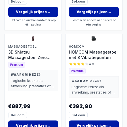
Bol.com
Bol.com
Vergelijk prijzen
→
Vergelijk prijzen
→
Bol.com en andere aanbieders op
Bol.com en andere aanbieders op
één pagina
één pagina
MASSAGESTOEL,
HOMCOM
3D Shiatsu
HOMCOM Massagestoel
Massagestoel Zero
met 8 Vibratiepunten
Gravity
4.0
Premium
Premium
WAAROM DEZE?
Logische keuze als
WAAROM DEZE?
afwerking, prestaties of
Logische keuze als
extra functies zwaarder
afwerking, prestaties of
wegen dan prijs.
extra functies zwaarder
wegen dan prijs.
€887,99
€392,90
Bol.com
Bol.com
Vergelijk prijzen
→
Vergelijk prijzen
→