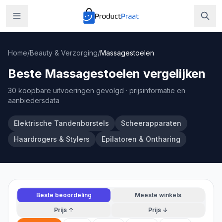
Home
/
Beauty & Verzorging
/
Massagestoelen
Beste Massagestoelen vergelijken
30 koopbare uitvoeringen gevolgd
· prijsinformatie en
aanbiedersdata
Elektrische Tandenborstels
Scheerapparaten
Haardrogers & Stylers
Epilatoren & Ontharing
Beste beoordeling
Meeste winkels
Prijs ↑
Prijs ↓