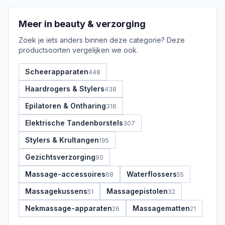
Meer in
beauty & verzorging
Zoek je iets anders binnen deze categorie? Deze
productsoorten vergelijken we ook.
Scheerapparaten
448
Haardrogers & Stylers
438
Epilatoren & Ontharing
316
Elektrische Tandenborstels
307
Stylers & Krultangen
195
Gezichtsverzorging
90
Massage-accessoires
Waterflossers
68
55
Massagekussens
Massagepistolen
51
32
Nekmassage-apparaten
Massagematten
26
21