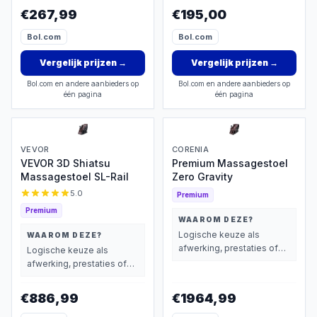
wegen dan prijs.
€267,99
€195,00
Bol.com
Bol.com
Vergelijk prijzen
→
Vergelijk prijzen
→
Bol.com en andere aanbieders op
Bol.com en andere aanbieders op
één pagina
één pagina
VEVOR
CORENIA
VEVOR 3D Shiatsu
Premium Massagestoel
Massagestoel SL-Rail
Zero Gravity
5.0
Premium
Premium
WAAROM DEZE?
Logische keuze als
WAAROM DEZE?
afwerking, prestaties of
Logische keuze als
extra functies zwaarder
afwerking, prestaties of
wegen dan prijs.
extra functies zwaarder
wegen dan prijs.
€886,99
€1964,99