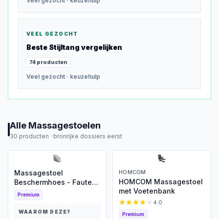
Veel gezocht
· keuzehulp
VEEL GEZOCHT
Beste
Stijltang
vergelijken
74
producten
Veel gezocht
· keuzehulp
Alle
Massagestoelen
30
producten ·
bronrijke dossiers eerst
Massagestoel
HOMCOM
HOMCOM Massagestoel
Beschermhoes - Fauteuil
met Voetenbank
Cover - Meubels
Premium
Beschermen -
4.0
Waterdicht
WAAROM DEZE?
Premium