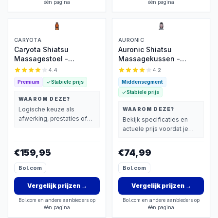
één pagina
één pagina
CARYOTA
AURONIC
Caryota Shiatsu
Auronic Shiatsu
Massagestoel -
Massagekussen -
Massage Apparaat -
Massagestoel -
4.4
4.2
Massagekussen met
Massage Rug - Infrarood
Premium
Stabiele prijs
Middensegment
Infrarood Warmte - 2-
- Massage apparaat -
Stabiele prijs
delig - Been
Massage Stoel - Zwart
WAAROM DEZE?
Logische keuze als
WAAROM DEZE?
afwerking, prestaties of
Bekijk specificaties en
extra functies zwaarder
actuele prijs voordat je
wegen dan prijs.
beslist.
€159,95
€74,99
Bol.com
Bol.com
Vergelijk prijzen
→
Vergelijk prijzen
→
Bol.com en andere aanbieders op
Bol.com en andere aanbieders op
één pagina
één pagina