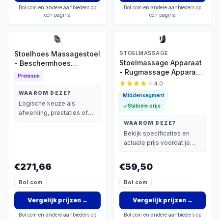
Bol.com en andere aanbieders op
Bol.com en andere aanbieders op
één pagina
één pagina
Stoelhoes Massagestoel
STOELMASSAGE
Stoelmassage Apparaat
- Beschermhoes
- Rugmassage Apparaat
Relaxfauteuil -
Premium
- Rugmassage Stoel -
Meubelbescherming
4.0
Infrarood Verwarming -
Huis - Volledige
WAAROM DEZE?
Middensegment
Massage -
Lichaamsdekking -
Logische keuze als
Stabiele prijs
Pijnbestrijding
Universele Pasvorm -
afwerking, prestaties of
Kleur 1
extra functies zwaarder
WAAROM DEZE?
wegen dan prijs.
Bekijk specificaties en
actuele prijs voordat je
beslist.
€271,66
€59,50
Bol.com
Bol.com
Vergelijk prijzen
→
Vergelijk prijzen
→
Bol.com en andere aanbieders op
Bol.com en andere aanbieders op