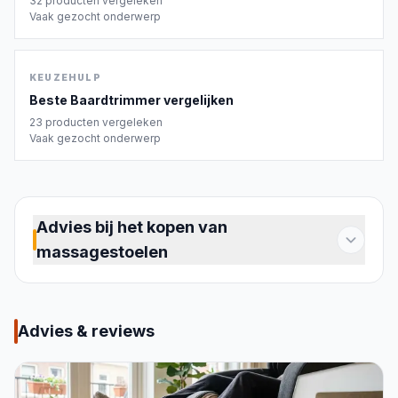
32
producten vergeleken
Vaak gezocht onderwerp
KEUZEHULP
Beste
Baardtrimmer
vergelijken
23
producten vergeleken
Vaak gezocht onderwerp
Advies bij het kopen van
massagestoelen
Een massagestoel maakt dagelijkse ontspanning
thuis mogelijk, zonder afspraken. Of je
gespannen schouders hebt na een werkdag,
Advies & reviews
spierpijn na het sporten of gewoon behoefte aan
rust: een goed model neemt die spanning weg op
het moment dat jij dat wilt. De markt biedt een