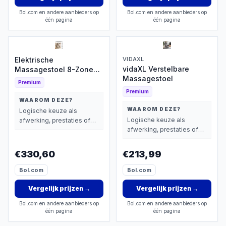
Bol.com en andere aanbieders op
Bol.com en andere aanbieders op
één pagina
één pagina
Elektrische
VIDAXL
vidaXL Verstelbare
Massagestoel 8-Zone
Massagestoel
Warmte
Premium
Premium
WAAROM DEZE?
WAAROM DEZE?
Logische keuze als
Logische keuze als
afwerking, prestaties of
afwerking, prestaties of
extra functies zwaarder
extra functies zwaarder
wegen dan prijs.
wegen dan prijs.
€330,60
€213,99
Bol.com
Bol.com
Vergelijk prijzen
→
Vergelijk prijzen
→
Bol.com en andere aanbieders op
Bol.com en andere aanbieders op
één pagina
één pagina