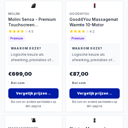
MOLINI
GOOD4YOU
Molini Sensa - Premium
Good4You Massagemat
Touchscreen
Warmte 10-Motor
Massagestoel
4.5
4.2
Premium
Premium
WAAROM DEZE?
WAAROM DEZE?
Logische keuze als
Logische keuze als
afwerking, prestaties of
afwerking, prestaties of
extra functies zwaarder
extra functies zwaarder
wegen dan prijs.
wegen dan prijs.
€699,00
€87,00
Bol.com
Bol.com
Vergelijk prijzen
→
Vergelijk prijzen
→
Bol.com en andere aanbieders op
Bol.com en andere aanbieders op
één pagina
één pagina