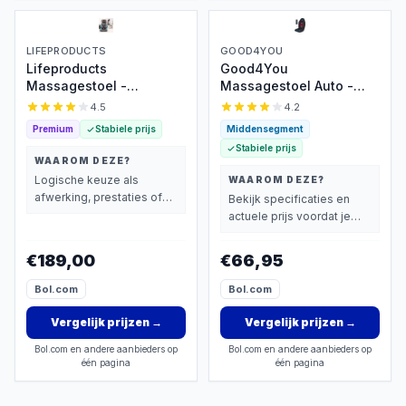
LIFEPRODUCTS
GOOD4YOU
Lifeproducts
Good4You
Massagestoel -
Massagestoel Auto -
Rugmassage Apparaat -
Massagekussen -
4.5
4.2
Shiatsu Rug
Massage apparaat - Rug
Premium
Stabiele prijs
Middensegment
Massagekussen -
- Infrarood -
Stabiele prijs
Massage Apparaat voor
Verwarmingsfunctie -
WAAROM DEZE?
Nek en Rug - Massage
Zwart
Logische keuze als
WAAROM DEZE?
Stoel met Infrarood
afwerking, prestaties of
Bekijk specificaties en
Verwarming
extra functies zwaarder
actuele prijs voordat je
wegen dan prijs.
beslist.
€189,00
€66,95
Bol.com
Bol.com
Vergelijk prijzen
→
Vergelijk prijzen
→
Bol.com en andere aanbieders op
Bol.com en andere aanbieders op
één pagina
één pagina