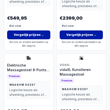
Logische keuze als
afwerking, prestaties of
afwerking, prestaties of
extra functies zwaarder
extra functies zwaarder
wegen dan prijs.
wegen dan prijs.
€549,95
€2399,00
Bol.com
Bol.com
Vergelijk prijzen
→
Vergelijk prijzen
→
Bol.com en andere aanbieders op
Bol.com en andere aanbieders op
één pagina
één pagina
Elektrische
VIDAXL
vidaXL Kunstleren
Massagestoel 8-Punts
Massagestoel
met Verwarming
Premium
Premium
WAAROM DEZE?
WAAROM DEZE?
Logische keuze als
Logische keuze als
afwerking, prestaties of
afwerking, prestaties of
extra functies zwaarder
extra functies zwaarder
wegen dan prijs.
wegen dan prijs.