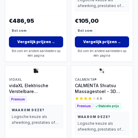
wegen dan prijs.
afwerking, prestaties of
extra functies zwaarder
wegen dan prijs.
€486,95
€105,00
Bol.com
Bol.com
Vergelijk prijzen
→
Vergelijk prijzen
→
Bol.com en andere aanbieders op
Bol.com en andere aanbieders op
één pagina
één pagina
VIDAXL
CALMENTA®
vidaXL Elektrische
CALMENTA Shiatsu
Verstelbare
Massagestoel - 3D
Massagestoel
massage met warmte
4.8
Premium
Premium
Stabiele prijs
WAAROM DEZE?
Logische keuze als
WAAROM DEZE?
afwerking, prestaties of
Logische keuze als
extra functies zwaarder
afwerking, prestaties of
wegen dan prijs.
extra functies zwaarder