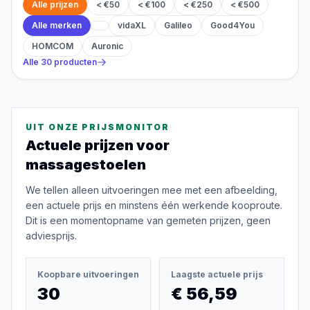
Alle prijzen
< €50
< €100
< €250
< €500
Alle merken
vidaXL
Galileo
Good4You
HOMCOM
Auronic
Alle
30
producten
UIT ONZE PRIJSMONITOR
Actuele prijzen voor
massagestoelen
We tellen alleen uitvoeringen mee met een afbeelding,
een actuele prijs en minstens één werkende kooproute.
Dit is een momentopname van gemeten prijzen, geen
adviesprijs.
Koopbare uitvoeringen
Laagste actuele prijs
30
€ 56,59