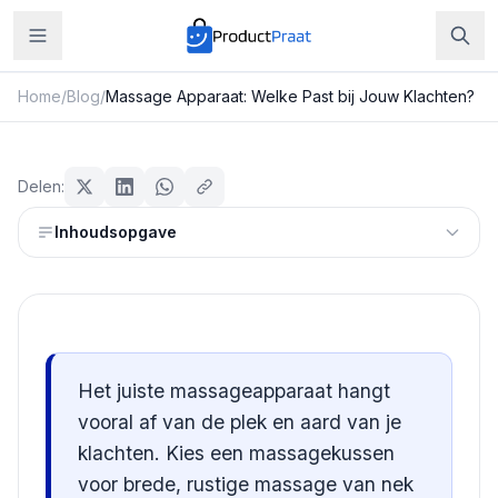
Home
/
Blog
/
Massage Apparaat: Welke Past bij Jouw Klachten?
Beauty & Verzorging
Massage Apparaat: Welke Past bij
Delen:
Jouw Klachten?
Inhoudsopgave
Redactie ProductPraat
Bijgewerkt: 25 juli 2026
10
min leestijd
Het juiste massageapparaat hangt
vooral af van de plek en aard van je
klachten. Kies een massagekussen
voor brede, rustige massage van nek