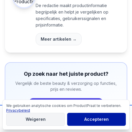
De redactie maakt productinformatie
begrijpelijk en helpt je vergelijken op
specificaties, gebruikerssignalen en
prijsinformatie.
Meer artikelen →
Op zoek naar het juiste product?
Vergelijk de beste
beauty & verzorging
op functies,
prijs en reviews.
Bekijk
beauty & verzorging
We gebruiken analytische cookies om ProductPraat te verbeteren.
Cookies
Privacybeleid
📬
Mis geen producttips!
Weigeren
Accepteren
Aanmelden