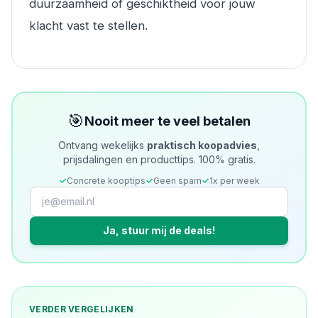
duurzaamheid of geschiktheid voor jouw
klacht vast te stellen.
🎯
Nooit meer te veel betalen
Ontvang wekelijks
praktisch koopadvies
,
prijsdalingen en producttips. 100% gratis.
✓
Concrete kooptips
✓
Geen spam
✓
1x per week
Ja, stuur mij de deals!
VERDER VERGELIJKEN