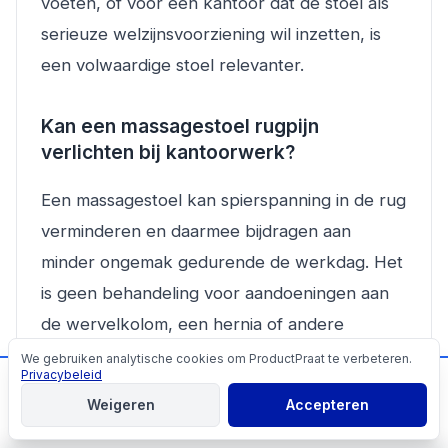
voeten, of voor een kantoor dat de stoel als
serieuze welzijnsvoorziening wil inzetten, is
een volwaardige stoel relevanter.
Kan een massagestoel rugpijn
verlichten bij kantoorwerk?
Een massagestoel kan spierspanning in de rug
verminderen en daarmee bijdragen aan
minder ongemak gedurende de werkdag. Het
is geen behandeling voor aandoeningen aan
de wervelkolom, een hernia of andere
medische oorzaken van rugpijn. Bij
We gebruiken analytische cookies om ProductPraat te verbeteren.
Cookies
Privacybeleid
📬
Mis geen producttips!
aanhoudende of acute klachten is raadpleging
Weigeren
Accepteren
van een arts of fysiotherapeut de
Aanmelden