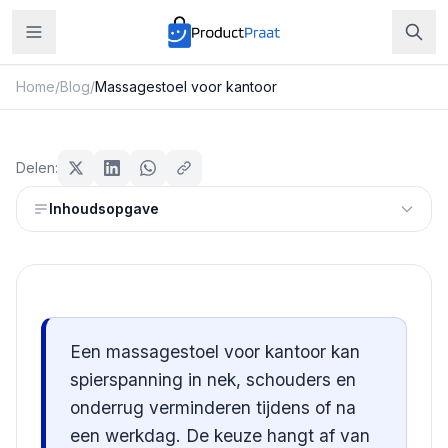
Home
/
Blog
/
Massagestoel voor kantoor
Beauty & Verzorging
Massagestoel voor kantoor
Delen:
Redactie ProductPraat
Inhoudsopgave
Bijgewerkt: 25 juli 2026
9
min leestijd
Een massagestoel voor kantoor kan
spierspanning in nek, schouders en
onderrug verminderen tijdens of na
een werkdag. De keuze hangt af van