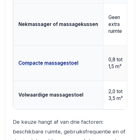
Geen
Nekmassager of massagekussen
extra
€
ruimte
0,8 tot
Compacte massagestoel
€
1,5 m²
2,0 tot
€
Volwaardige massagestoel
3,5 m²
e
De keuze hangt af van drie factoren:
beschikbare ruimte, gebruiksfrequentie en of