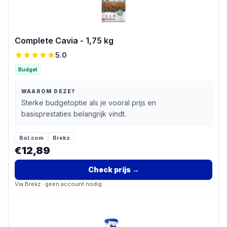
Complete Cavia - 1,75 kg
5.0
Budget
WAAROM DEZE?
Sterke budgetoptie als je vooral prijs en
basisprestaties belangrijk vindt.
Bol.com
Brekz
€12,89
Check prijs
→
Via
Brekz
· geen account nodig