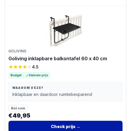
GOLIVING
Goliving inklapbare balkontafel 60 x 40 cm
4.5
Budget
Stabiele prijs
WAAROM DEZE?
Inklapbaar en daardoor ruimtebesparend
Bol.com
€49,95
Check prijs
→