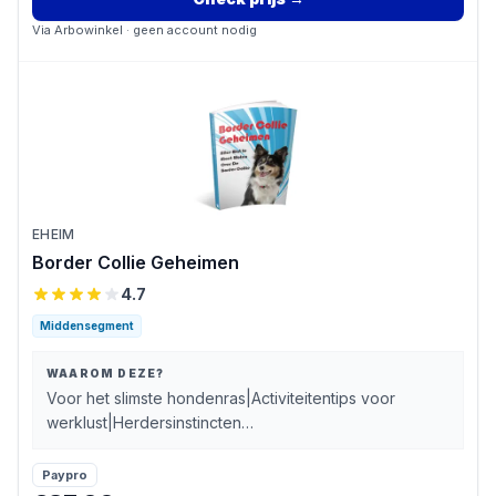
Via
Arbowinkel
· geen account nodig
EHEIM
Border Collie Geheimen
4.7
Middensegment
WAAROM DEZE?
Voor het slimste hondenras|Activiteitentips voor
werklust|Herdersinstincten
uitgelegd|Bindingsvermogen versterken|Geschikt
voor sportambities
Paypro