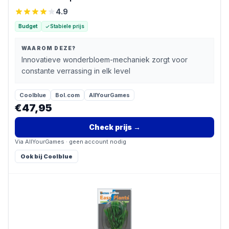
4.9
Budget
Stabiele prijs
WAAROM DEZE?
Innovatieve wonderbloem-mechaniek zorgt voor
constante verrassing in elk level
Coolblue
Bol.com
AllYourGames
€47,95
Check prijs
→
Via
AllYourGames
· geen account nodig
Ook bij
Coolblue