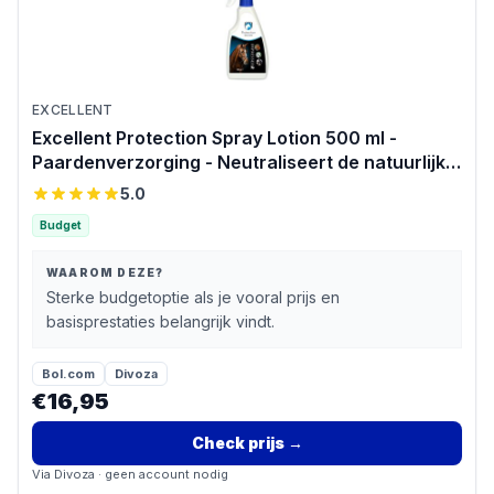
EXCELLENT
Excellent Protection Spray Lotion 500 ml -
Paardenverzorging - Neutraliseert de natuurlijke
(zweet)geur en verzorgt de huid van uw paard -
5.0
Paarden spray
Budget
WAAROM DEZE?
Sterke budgetoptie als je vooral prijs en
basisprestaties belangrijk vindt.
Bol.com
Divoza
€16,95
Check prijs
→
Via
Divoza
· geen account nodig