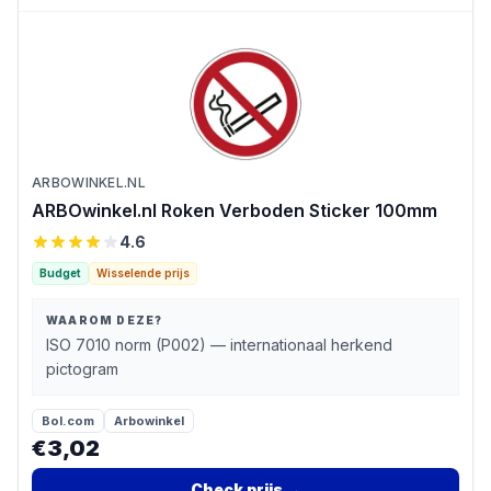
ARBOWINKEL.NL
ARBOwinkel.nl Roken Verboden Sticker 100mm
4.6
Budget
Wisselende prijs
WAAROM DEZE?
ISO 7010 norm (P002) — internationaal herkend
pictogram
Bol.com
Arbowinkel
€3,02
Check prijs
→