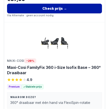
Check prijs
→
Via
Alternate
· geen account nodig
MAXI-COSI
−
29
%
Maxi-Cosi FamilyFix 360 i-Size Isofix Base – 360°
Draaibaar
4.9
Premium
Stabiele prijs
WAAROM DEZE?
360° draaibaar met één hand via FlexiSpin-rotatie