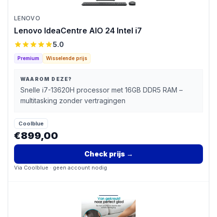
LENOVO
Lenovo IdeaCentre AIO 24 Intel i7
5.0
Premium
Wisselende prijs
WAAROM DEZE?
Snelle i7-13620H processor met 16GB DDR5 RAM –
multitasking zonder vertragingen
Coolblue
€899,00
Check prijs
→
Via
Coolblue
· geen account nodig