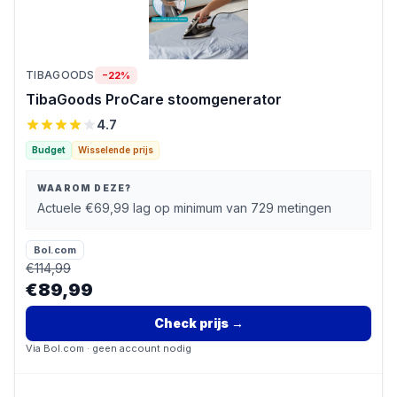
TIBAGOODS
−
22
%
TibaGoods ProCare stoomgenerator
4.7
Budget
Wisselende prijs
WAAROM DEZE?
Actuele €69,99 lag op minimum van 729 metingen
Bol.com
€
114,99
€89,99
Check prijs
→
Via
Bol.com
· geen account nodig