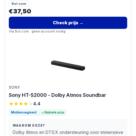
Bol.com
€37,50
Check prijs
→
Via
Bol.com
· geen account nodig
SONY
Sony HT-S2000 - Dolby Atmos Soundbar
4.4
Middensegment
Stabiele prijs
WAAROM DEZE?
Dolby Atmos en DTS:X ondersteuning voor immersieve