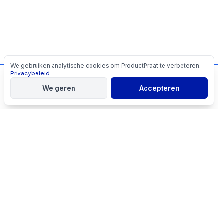
We gebruiken analytische cookies om ProductPraat te verbeteren.
Cookies
Privacybeleid
📬
Mis geen producttips!
Weigeren
Accepteren
Aanmelden
Vind het beste product voor jouw situatie en vergelijk direct