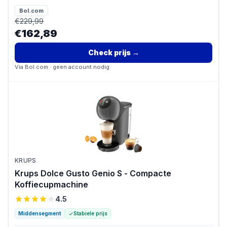
Bol.com
€
229,99
€162,89
Check prijs
→
Via
Bol.com
· geen account nodig
KRUPS
Krups Dolce Gusto Genio S - Compacte
Koffiecupmachine
4.5
Middensegment
Stabiele prijs