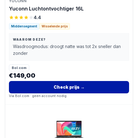
YUCONN
Yuconn Luchtontvochtiger 16L
4.4
Middensegment
Wisselende prijs
WAAROM DEZE?
Wasdroogmodus: droogt natte was tot 2x sneller dan
zonder
Bol.com
€149,00
Check prijs
→
Via
Bol.com
· geen account nodig